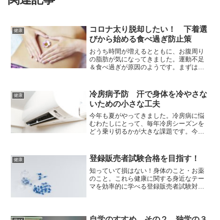
コロナ太り脱却したい！ 下着選
健康
びから始める食べ過ぎ防止策
おうち時間が増えるとともに、お腹周り
の脂肪が気になってきました。運動不足
＆食べ過ぎが原因のようです。まずはこ
の食べ過ぎを防止するために、いつもの
ゆったり下着を変えてみることにしまし
た。
冷房病予防 汗で身体を冷やさな
健康
いための小さな工夫
今年も夏がやってきました。冷房病に悩
むわたしにとって、毎年冷房シーズンを
どう乗り切るかが大きな課題です。今年
は、以前から気になっていた汗取り用の
パットを初めて買ってみました。使って
みた感想を記します。
登録販売者試験合格を目指す！
健康
知っていて損はない！身体のこと・お薬
のこと。これら健康に関する身近なテー
マを効率的に学べる登録販売者試験対策
のお話しです。
自学のすすめ その２ 独学の３