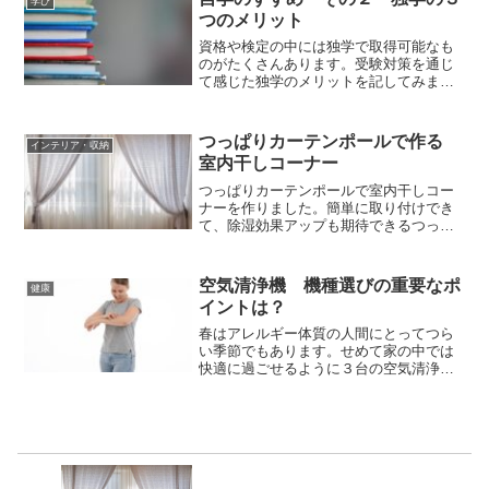
学び
つのメリット
資格や検定の中には独学で取得可能なも
のがたくさんあります。受験対策を通じ
て感じた独学のメリットを記してみまし
た。
つっぱりカーテンポールで作る
インテリア・収納
室内干しコーナー
つっぱりカーテンポールで室内干しコー
ナーを作りました。簡単に取り付けでき
て、除湿効果アップも期待できるつっぱ
りカーテンポールと間仕切りカーテンの
お話しです。
空気清浄機 機種選びの重要なポ
健康
イントは？
春はアレルギー体質の人間にとってつら
い季節でもあります。せめて家の中では
快適に過ごせるように３台の空気清浄機
を置いています。実際に使用してきて感
じた機種選びのポイントをあげてみまし
た。