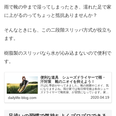
雨で靴の中まで湿ってしまったとき、濡れた足で家
に上がるのってちょっと抵抗ありませんか？
そんなときにも、この二段階スリッパ方式が役立ち
ます。
樹脂製のスリッパなら水が沁み込まないので便利で
す。
便利な道具 シューズドライヤーで雨・
汗対策 靴のニオイを抑えよう！
汗ばむ季節がやってきました。靴の雑菌やニオイ、気
になりますよね。我が家では毎日帰宅後は各自シュー
ズドライヤーで靴乾燥、が習慣になっています。家族
の靴を快適に保ってくれるシューズドライヤーのお話
2020.04.19
dailylife-blog.com
しです。
足洗いの習慣で気持ちよくゴロゴロできる