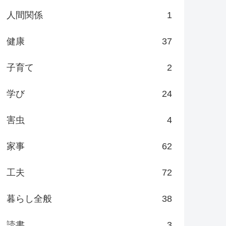
人間関係
1
健康
37
子育て
2
学び
24
害虫
4
家事
62
工夫
72
暮らし全般
38
読書
3