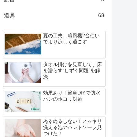
道具
68
夏の工夫 扇風機2台使い
でより涼しく過ごす
タオル掛けを見直して、床
を濡らす“しずく問題”を解
決
効果あり！簡単DIYで防水
パンのホコリ対策
ぬるぬるしない！スッキリ
洗える泡のハンドソープ見
つけた！