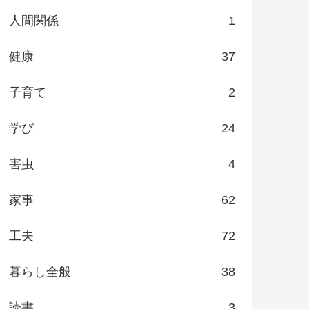
人間関係
1
健康
37
子育て
2
学び
24
害虫
4
家事
62
工夫
72
暮らし全般
38
読書
3