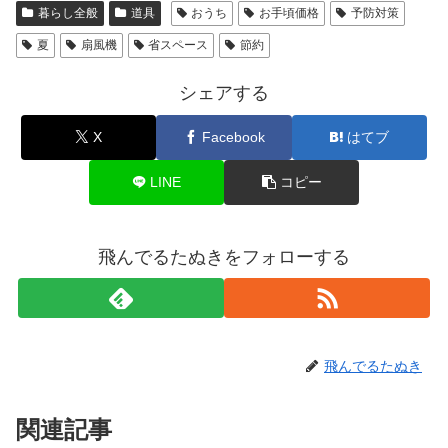
暮らし全般
道具
おうち
お手頃価格
予防対策
夏
扇風機
省スペース
節約
シェアする
X
Facebook
はてブ
LINE
コピー
飛んでるたぬきをフォローする
飛んでるたぬき
関連記事