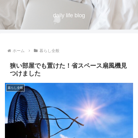
daily life blog
ホーム
暮らし全般
狭い部屋でも置けた！省スペース扇風機見
つけました
暮らし全般