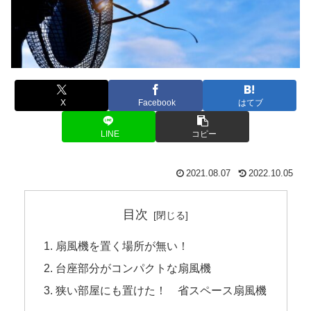
X
Facebook
はてブ
LINE
コピー
2021.08.07
2022.10.05
目次
扇風機を置く場所が無い！
台座部分がコンパクトな扇風機
狭い部屋にも置けた！ 省スペース扇風機