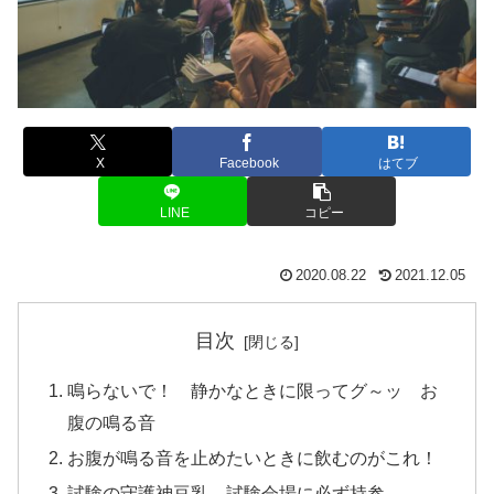
X
Facebook
はてブ
LINE
コピー
2020.08.22
2021.12.05
目次
鳴らないで！ 静かなときに限ってグ～ッ お
腹の鳴る音
お腹が鳴る音を止めたいときに飲むのがこれ！
試験の守護神豆乳 試験会場に必ず持参