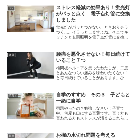
ストレス軽減の効果あり！蛍光灯
DIY
がパッと点く 電子点灯管に交換
しました
蛍光灯がパッとつかない、ときおりチラ
つく…。イラっとしますよね。そこでキ
ッチンと玄関照明を電子点灯管に交換し
てみることにしました。普通のグロー球
から電子点灯管への交換、果たして効果
はあったのか？感想を記します。
腰痛を悪化させない！毎日続けて
健康
いること７つ
椎間板ヘルニアを患ったわたしが、二度
とあんなつらい痛みを味わいたくない！
と毎日続けていることがあります。ひと
つひとつは特別なことではありません
が、組み合わせて毎日続けることで効果
を発揮してくれます。わたしの腰痛予防
自学のすすめ その３ 子どもと
子育て
法をご紹介します。
一緒に自学
宿題やったの？勉強しなさい！子育て
中、何度も口にする言葉です。言う方も
言われる方もストレスが溜まるこれらを
言わずに済む方法は無いか…？を考えて
みました。
お椀の水切れ問題を考える
家事