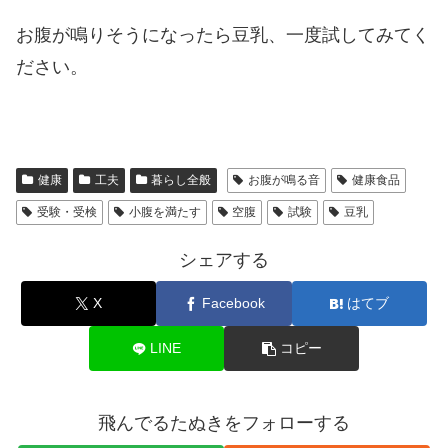
お腹が鳴りそうになったら豆乳、一度試してみてく
ださい。
健康
工夫
暮らし全般
お腹が鳴る音
健康食品
受験・受検
小腹を満たす
空腹
試験
豆乳
シェアする
X
Facebook
はてブ
LINE
コピー
飛んでるたぬきをフォローする