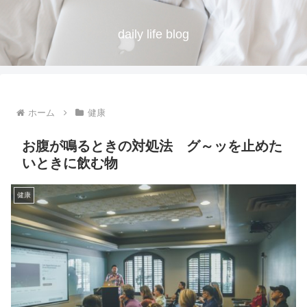
daily life blog
ホーム
健康
お腹が鳴るときの対処法 グ～ッを止めた
いときに飲む物
健康