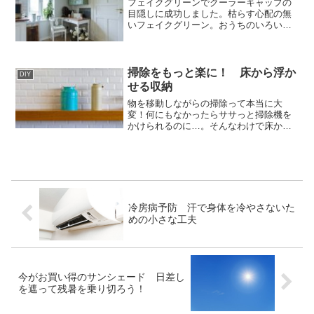
フェイクグリーンでクーラーキャップの
目隠しに成功しました。枯らす心配の無
いフェイクグリーン。おうちのいろいろ
な場所に飾ってみたいと思います。
掃除をもっと楽に！ 床から浮か
DIY
せる収納
物を移動しながらの掃除って本当に大
変！何にもなかったらササっと掃除機を
かけられるのに…。そんなわけで床から
物を浮かせようと日々知恵を絞っていま
す。
冷房病予防 汗で身体を冷やさないた
めの小さな工夫
今がお買い得のサンシェード 日差し
を遮って残暑を乗り切ろう！