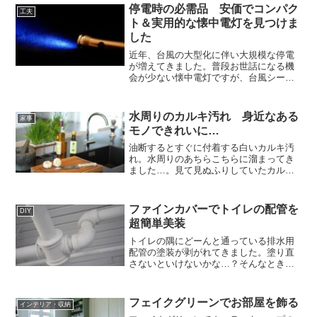
停電時の必需品 安価でコンパク
工夫
ト＆実用的な懐中電灯を見つけま
した
近年、台風の大型化に伴い大規模な停電
が増えてきました。普段お世話になる機
会が少ない懐中電灯ですが、台風シーズ
ンに備えて使い勝手の良いものを探して
きました。
水周りのカルキ汚れ 身近なある
家事
モノできれいに…
油断するとすぐに付着する白いカルキ汚
れ。水周りのあちらこちらに溜まってき
ました…。見て見ぬふりしていたカルキ
汚れを身近なあるモノできれいにしたい
と思います。
ファインカバーでトイレの配管を
DIY
超簡単美装
トイレの隅にどーんと通っている排水用
配管の塗装が剥がれてきました。塗り直
さないといけないかな…？そんなときに
出会ったのがファインカバーです。くる
っと配管に巻き付けるだけの簡単美装の
お話しです。
フェイクグリーンでお部屋を飾る
インテリア・収納