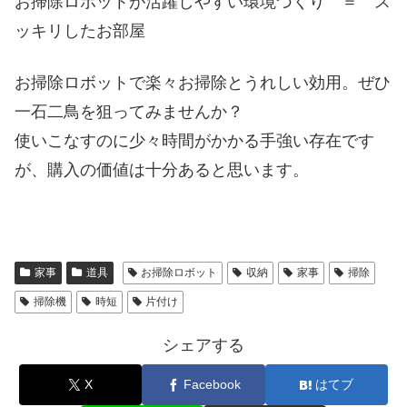
お掃除ロボットが活躍しやすい環境づくり ＝ ス
ッキリしたお部屋
お掃除ロボットで楽々お掃除とうれしい効用。ぜひ
一石二鳥を狙ってみませんか？
使いこなすのに少々時間がかかる手強い存在です
が、購入の価値は十分あると思います。
家事
道具
お掃除ロボット
収納
家事
掃除
掃除機
時短
片付け
シェアする
X
Facebook
はてブ