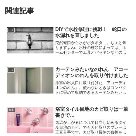
関連記事
DIYで水栓修理に挑戦！ 蛇口の
DIY
水漏れを直しました
突然蛇口から水がポタポタ…。ちょと焦
りますよね。水栓の種類によっては、ホ
ームセンターで工具とパッキンなどの部
品を買ってきて自分で直すことができま
す。初めてDIYで水栓修理に挑戦してみま
した。
カーテンみたいなのれん アコー
DIY
ディオンのれんを取り付けました
洋室の出入口に取り付けた「アコーディ
オンのれん」。使わないときはコンパク
トに畳めて収納できるカーテンみたいな
のれんのお話しです。
浴室タイル目地のカビ取りは一筆
家事
書きで…
気温が上がるにつれて目立ち始めるタイ
ル目地のカビ。でもカビ取りスプレーは
正直苦手です。カビ取り掃除の負担を軽