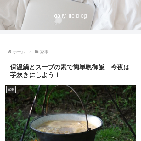
daily life blog
ホーム
家事
保温鍋とスープの素で簡単晩御飯 今夜は
芋炊きにしよう！
家事