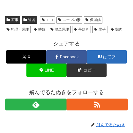
家事
道具
エコ
スープの素
保温鍋
料理・調理
時短
簡単調理
芋炊き
里芋
鶏肉
シェアする
X
Facebook
はてブ
LINE
コピー
飛んでるたぬきをフォローする
飛んでるたぬき