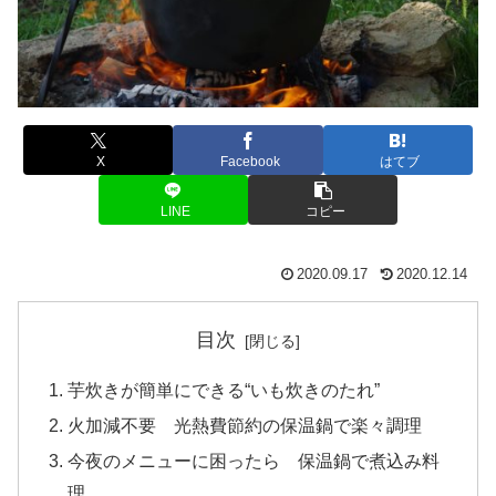
X
Facebook
はてブ
LINE
コピー
2020.09.17
2020.12.14
目次
芋炊きが簡単にできる“いも炊きのたれ”
火加減不要 光熱費節約の保温鍋で楽々調理
今夜のメニューに困ったら 保温鍋で煮込み料
理