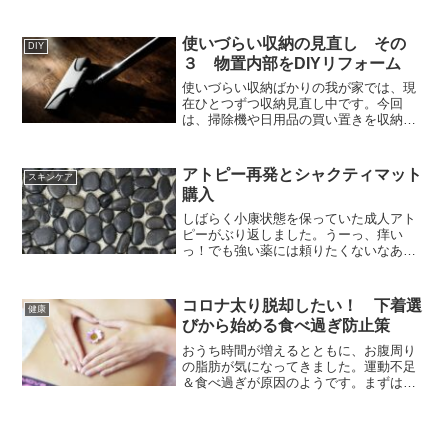
減する方法を考えます。
使いづらい収納の見直し その
DIY
３ 物置内部をDIYリフォーム
使いづらい収納ばかりの我が家では、現
在ひとつずつ収納見直し中です。今回
は、掃除機や日用品の買い置きを収納す
る場所を確保すべく、物置内部をDIYリフ
ォームしたいと思います。
アトピー再発とシャクティマット
スキンケア
購入
しばらく小康状態を保っていた成人アト
ピーがぶり返しました。うーっ、痒い
っ！でも強い薬には頼りたくないなあ。
そこで話題のシャクティマットを試して
みることにしました。
コロナ太り脱却したい！ 下着選
健康
びから始める食べ過ぎ防止策
おうち時間が増えるとともに、お腹周り
の脂肪が気になってきました。運動不足
＆食べ過ぎが原因のようです。まずはこ
の食べ過ぎを防止するために、いつもの
ゆったり下着を変えてみることにしまし
た。