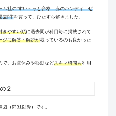
ーム社の”すい～っと合格 赤のハンディ ぜ
去問”
を買って、ひたすら解きました。
付きやすい順
に過去問が科目毎に掲載されて
ージに解答・解説が
載っているのも良かった
ので、お昼休みや移動など
スキマ時間も
利用
その２
線図（問31以降）です。