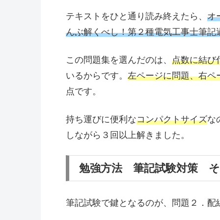
テキストをひと通り読み終えたら、
オ
んぶ解くべし！第２種電気工事士筆記過
この問題集を選んだのは、
点数に結び
いるからです。
左ページに問題、右ペ
点です。
持ち運びに便利な
コンパクトサイズ
な
しながら３回以上解きました。
勉強方法 筆記試験対策 
筆記試験で鍵となるのが、問題２．配