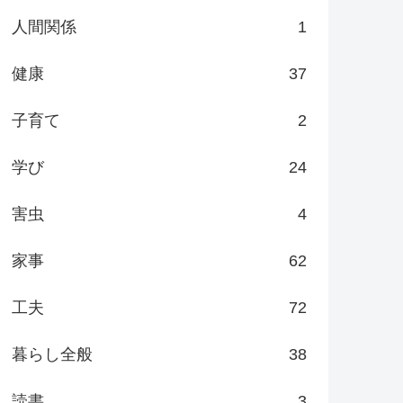
人間関係
1
健康
37
子育て
2
学び
24
害虫
4
家事
62
工夫
72
暮らし全般
38
読書
3