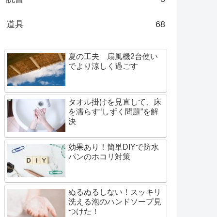
道具
68
夏の工夫 扇風機2台使い
でより涼しく過ごす
タオル掛けを見直して、床
を濡らす“しずく問題”を解
決
効果あり！簡単DIYで防水
パンのホコリ対策
ぬるぬるしない！スッキリ
洗える泡のハンドソープ見
つけた！