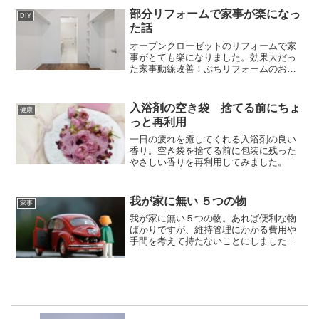
ています。
部分リフォームで家事が楽になっ
DIY
た話
オープンクローゼットのリフォームで家
事がとても楽になりました。効果大だっ
た家事動線改善！ぷちリフォームのお話
しです。
入浴剤の空き袋 捨てる前にちょ
健康
っと再利用
一日の疲れを癒してくれる入浴剤の良い
香り。空き袋を捨てる前に包装に残った
やさしい香りを再利用してみました。
我が家に無い ５つの物
家事
我が家に無い５つの物。あれば便利な物
ばかりですが、維持管理にかかる費用や
手間を考えて持たないことにしました。
むやみに物を増やさないためにも、本当
に必要な物なのか？じっくりと考えてい
きたいと思います。