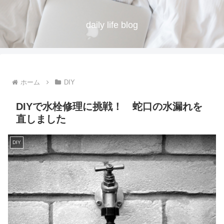
daily life blog
ホーム
DIY
DIYで水栓修理に挑戦！ 蛇口の水漏れを
直しました
DIY