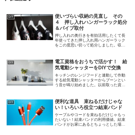
使いづらい収納の見直し その
DIY
４ 押し入れハンガーラック処分
＆パイプ取付
押し入れの奥行きを有効活用したくて長
年使ってきた押し入れ用ハンガーラック
をこの度思い切って処分しました。収納
する棚があると物も減らない…、収納に
ついて考える良い機会になりました。
電工資格をおうちで活かす！ 給
DIY
気電動シャッターをDIYで交換
キッチンのレンジフードと連動して作動
する給気電動シャッターからブーンとい
う音が鳴り始めました。以前取った資格
を活かして、故障した給気電動シャッタ
ーをDIYで交換しようと思います。
便利な道具 束ねるだけじゃな
DIY
い！いろいろ役立つ結束バンド
ケーブルやコードを束ねるだけじゃもっ
たいない！結束バンドの利用価値。結束
バンドがお家にあるとちょっとした場面
で使えてとても便利です。わが家では日
常生活のいろいろなことに活躍してくれ