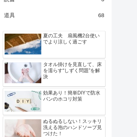
道具
68
夏の工夫 扇風機2台使い
でより涼しく過ごす
タオル掛けを見直して、床
を濡らす“しずく問題”を解
決
効果あり！簡単DIYで防水
パンのホコリ対策
ぬるぬるしない！スッキリ
洗える泡のハンドソープ見
つけた！