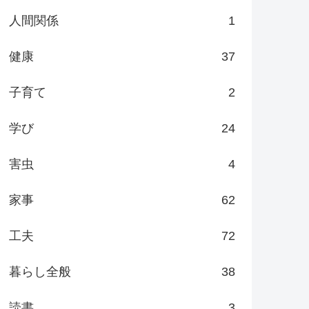
人間関係
1
健康
37
子育て
2
学び
24
害虫
4
家事
62
工夫
72
暮らし全般
38
読書
3